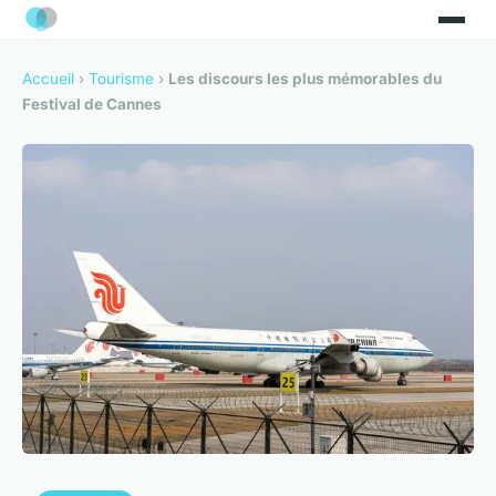
Accueil
›
Tourisme
›
Les discours les plus mémorables du
Festival de Cannes