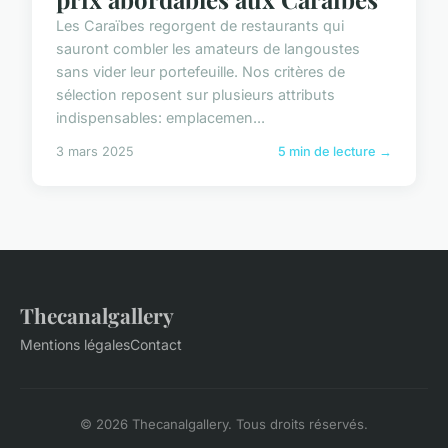
Les Caraïbes regorgent de restaurants qui
sauront combler les amateurs de langoustes
sans vider leur portefeuille. Nos critères de
sélection reposent sur plusieurs attributs
indispensables: emplacemen...
3 mars 2025
5 min de lecture →
Thecanalgallery
Mentions légales
Contact
© 2026 Thecanalgallery. Tous droits réservés.