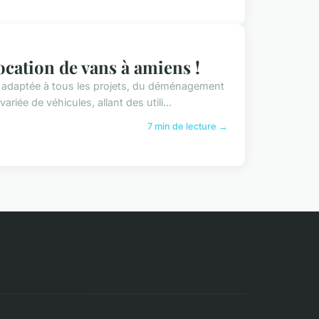
ocation de vans à amiens !
e, adaptée à tous les projets, du déménagement
ée de véhicules, allant des utili...
7 min de lecture →