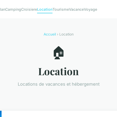
lan
Camping
Croisiere
Location
Tourisme
Vacance
Voyage
Accueil
› Location
🏠
Location
Locations de vacances et hébergement