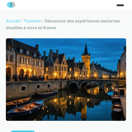
Accueil
›
Tourisme
›
Découvrez des expériences nocturnes
insolites à vivre en france