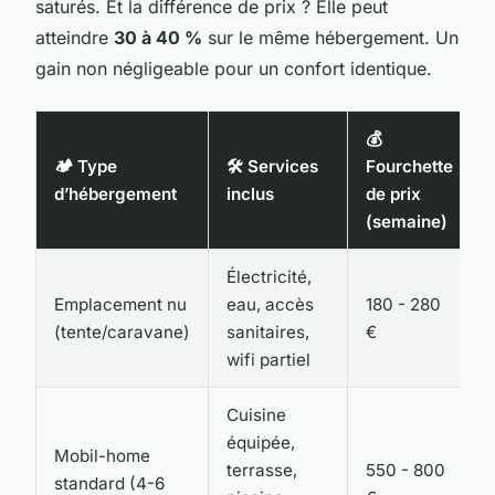
saturés. Et la différence de prix ? Elle peut
atteindre
30 à 40 %
sur le même hébergement. Un
gain non négligeable pour un confort identique.
💰
🏕️ Type
🛠️ Services
Fourchette
d’hébergement
inclus
de prix
(semaine)
Électricité,
Emplacement nu
eau, accès
180 - 280
(tente/caravane)
sanitaires,
€
wifi partiel
Cuisine
équipée,
Mobil-home
terrasse,
550 - 800
standard (4-6