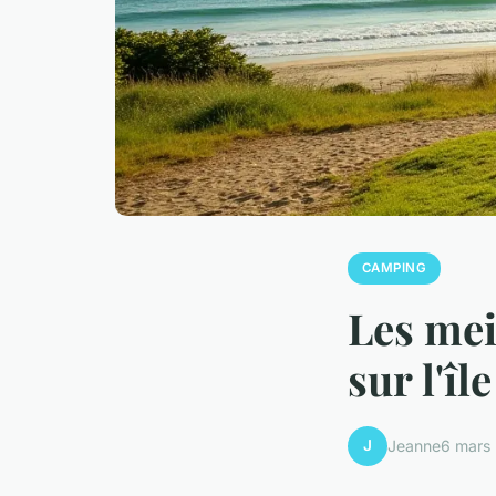
CAMPING
Les mei
sur l'îl
J
Jeanne
6 mars