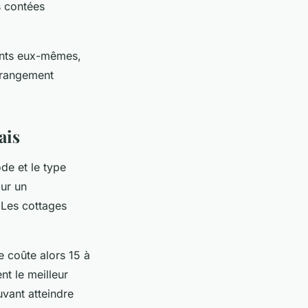
s contées
ments eux-mêmes,
 rangement
ais
de et le type
our un
 Les cottages
 coûte alors 15 à
nt le meilleur
vant atteindre