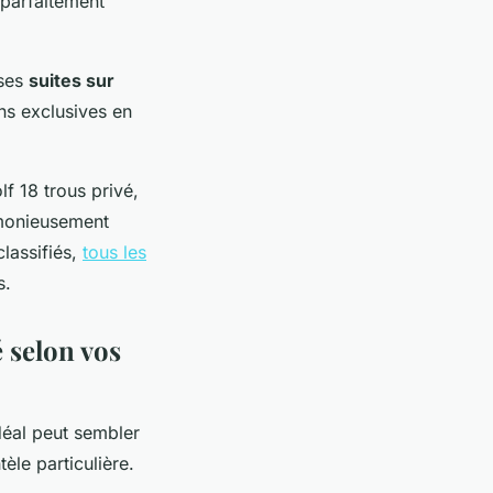
 parfaitement
 ses
suites sur
ns exclusives en
f 18 trous privé,
rmonieusement
lassifiés,
tous les
s.
é selon vos
idéal peut sembler
le particulière.