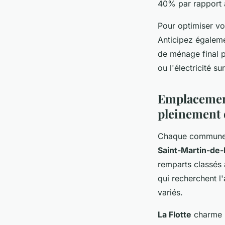
40% par rapport a
Pour optimiser vot
Anticipez égalemen
de ménage final p
ou l'électricité s
Emplacements
pleinement d
Chaque commune d
Saint-Martin-de
remparts classés 
qui recherchent l'
variés.
La Flotte
charme p