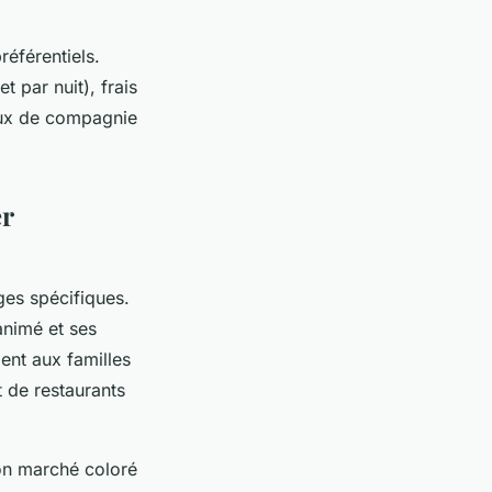
référentiels.
 par nuit), frais
aux de compagnie
er
es spécifiques.
 animé et ses
ent aux familles
t de restaurants
on marché coloré