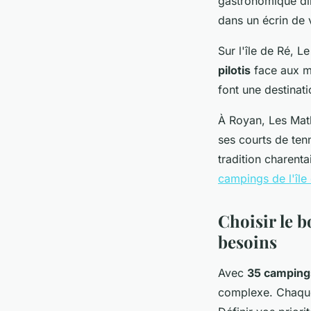
gastronomique dir
dans un écrin de 
Sur l'île de Ré,
pilotis
face aux ma
font une destinati
À Royan, Les Math
ses courts de ten
tradition charenta
campings de l'île
Choisir le b
besoins
Avec
35 campings
complexe. Chaque 