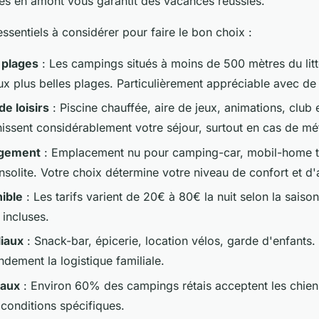
ités en amont vous garantit des vacances réussies.
 essentiels à considérer pour faire le bon choix :
 plages
: Les campings situés à moins de 500 mètres du litto
ux plus belles plages. Particulièrement appréciable avec de
e loisirs
: Piscine chauffée, aire de jeux, animations, club 
hissent considérablement votre séjour, surtout en cas de mé
rgement
: Emplacement nu pour camping-car, mobil-home t
solite. Votre choix détermine votre niveau de confort et d
ible
: Les tarifs varient de 20€ à 80€ la nuit selon la saison
 incluses.
liaux
: Snack-bar, épicerie, location vélos, garde d'enfant
ndement la logistique familiale.
maux
: Environ 60% des campings rétais acceptent les chien
conditions spécifiques.