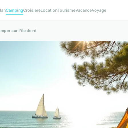
lan
Camping
Croisiere
Location
Tourisme
Vacance
Voyage
per sur l'île de ré