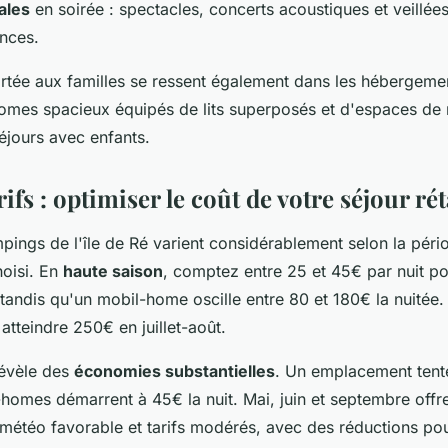
ales
en soirée : spectacles, concerts acoustiques et veillée
nces.
ortée aux familles se ressent également dans les héberge
omes spacieux équipés de lits superposés et d'espaces de
éjours avec enfants.
rifs : optimiser le coût de votre séjour rét
mpings de l'île de Ré varient considérablement selon la pério
oisi. En
haute saison
, comptez entre 25 et 45€ par nuit p
andis qu'un mobil-home oscille entre 80 et 180€ la nuitée.
tteindre 250€ en juillet-août.
révèle des
économies substantielles
. Un emplacement tente
-homes démarrent à 45€ la nuit. Mai, juin et septembre offre
étéo favorable et tarifs modérés, avec des réductions pou