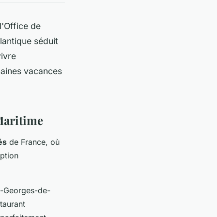
l'Office de
lantique séduit
vivre
haines vacances
Maritime
és
de France, où
eption
nt-Georges-de-
taurant