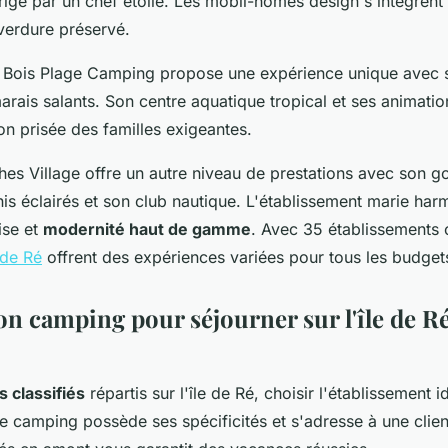
igé par un chef étoilé. Les mobil-homes design s'intègrent
verdure préservé.
 Le Bois Plage Camping propose une expérience unique avec
rais salants. Son centre aquatique tropical et ses animatio
on prisée des familles exigeantes.
es Village offre un autre niveau de prestations avec son gol
nis éclairés et son club nautique. L'établissement marie ha
ise et
modernité haut de gamme
. Avec 35 établissements c
 de Ré
offrent des expériences variées pour tous les budget
on camping pour séjourner sur l'île de R
 classifiés
répartis sur l'île de Ré, choisir l'établissement 
camping possède ses spécificités et s'adresse à une clientè