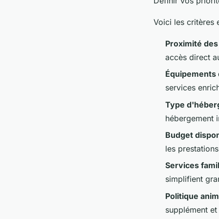
Définir vos prior
Voici les critères
Proximité des
accès direct a
Équipements d
services enric
Type d'hébe
hébergement in
Budget dispon
les prestations
Services fami
simplifient gra
Politique ani
supplément et 