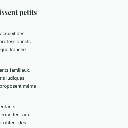
ssent petits
accueil des
professionnels
haque tranche
ents familiaux.
ns ludiques
s proposent même
enfants.
permettent aux
profitent des