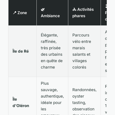
🏖️
🌿
🚴 Activités
📍 Zone
Proxi
Ambiance
phares
des 
Accè
Élégante,
Parcours
direc
raffinée,
vélo entre
plusi
très prisée
marais
Île de Ré
plag
des urbains
salants et
famil
en quête de
villages
et
charme
colorés
sauv
Plus
Plag
sauvage,
Randonnées,
imme
authentique,
oyster
Île
certa
idéale pour
tasting,
d'Oléron
10 mi
les
observation
vélo 