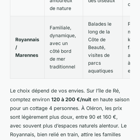
amoureux
des oiseaux
camp
de nature
Balades le
Plage
Familiale,
long de la
moins
dynamique,
Royannais
Côte de
km,
avec un
/
Beauté,
facil
côté bord
Marennes
visites de
acce
de mer
parcs
à pie
traditionnel
aquatiques
en na
Le choix dépend de vos envies. Sur l’île de Ré,
comptez environ
120 à 200 €/nuit
en haute saison
pour un cottage 4 personnes. À Oléron, les prix
sont légèrement plus doux, entre 90 et 160 €,
avec souvent plus d’espaces naturels alentour. Le
Royannais, bien relié en train, attire les familles