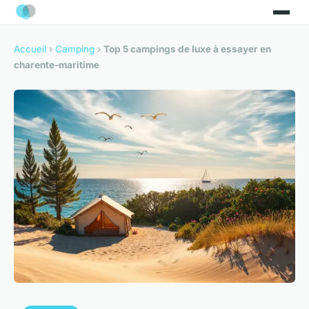
Accueil
›
Camping
›
Top 5 campings de luxe à essayer en
charente-maritime