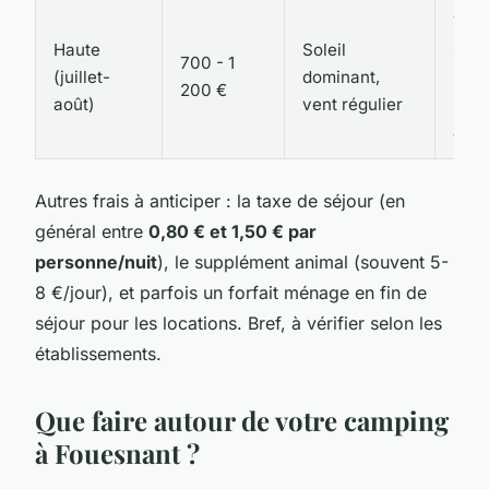
Tous
Haute
Soleil
serv
700 - 1
(juillet-
dominant,
(pis
200 €
août)
vent régulier
rest
anim
Autres frais à anticiper : la taxe de séjour (en
général entre
0,80 € et 1,50 € par
personne/nuit
), le supplément animal (souvent 5-
8 €/jour), et parfois un forfait ménage en fin de
séjour pour les locations. Bref, à vérifier selon les
établissements.
Que faire autour de votre camping
à Fouesnant ?