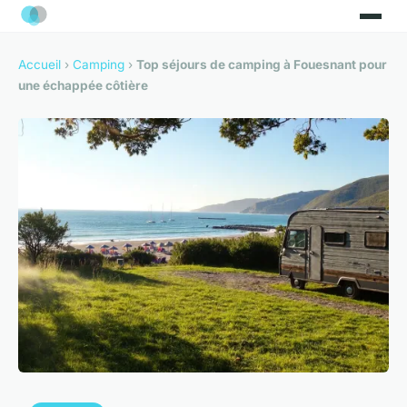
Accueil
›
Camping
›
Top séjours de camping à Fouesnant pour
une échappée côtière