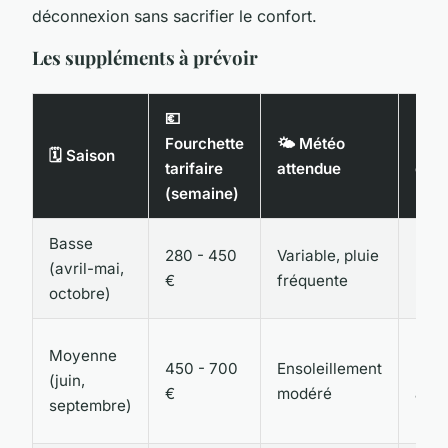
déconnexion sans sacrifier le confort.
Les suppléments à prévoir
💶
Fourchette
🌤️ Météo
🔧 S
🗓️ Saison
tarifaire
attendue
ouve
(semaine)
Basse
Basi
280 - 450
Variable, pluie
(avril-mai,
(san
€
fréquente
octobre)
born
Inte
Moyenne
450 - 700
Ensoleillement
(épi
(juin,
€
modéré
anim
septembre)
limi